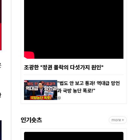
은
조광한 "정권 몰락의 다섯가지 원인"
"법도 안 보고 통과! 역대급 망언
과 국방 농단 폭로!"
판
인기숏츠
more +