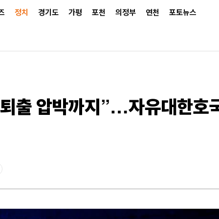
즈
정치
경기도
가평
포천
의정부
연천
포토뉴스
퇴출 압박까지”…자유대한호국단