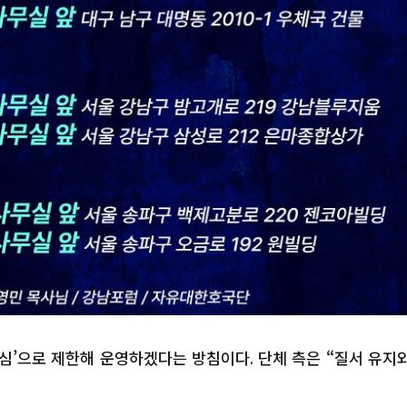
국민 입 틀어막는 '온라
민주당=검열당, 국민의힘=구
중심’으로 제한해 운영하겠다는 방침이다. 단체 측은 “질서 유지