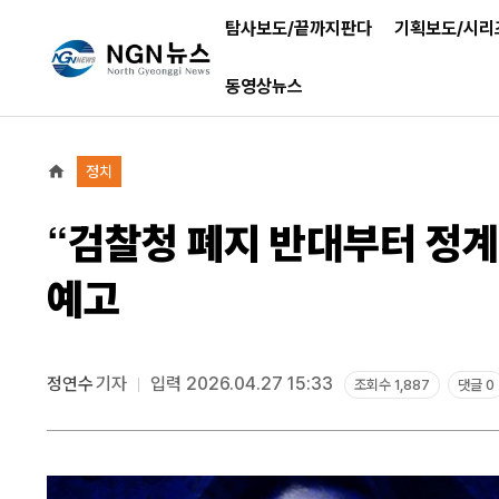
탐사보도/끝까지판다
기획보도/시리
동영상뉴스
정치
“검찰청 폐지 반대부터 정계
예고
정연수
기자
입력 2026.04.27 15:33
조회수 1,887
댓글 0