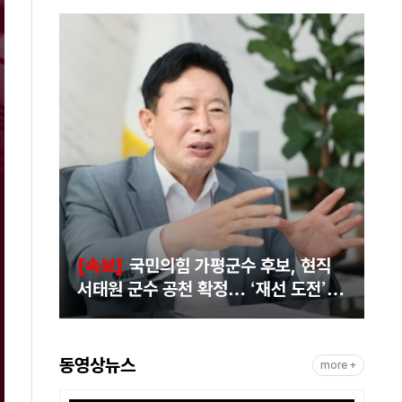
낮
지
찾
였
장
단
에 대
[속보]
국민의힘 가평군수 후보, 현직
서태원 군수 공천 확정… ‘재선 도전’ 본
격화
동영상뉴스
more +