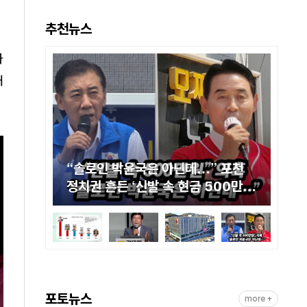
추천뉴스
가
대
공무원
“솔로인 박윤국은 아닌데…” 포천
[
정치권 흔든 ‘신발 속 현금 500만
“
원’ 의혹
누
포토뉴스
more +