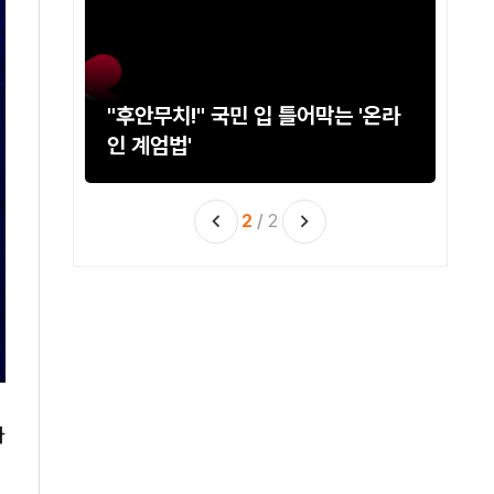
걸당
"후안무치!" 국민 입 틀어막는 '온라
민
인 계엄법'
2
/
2
와