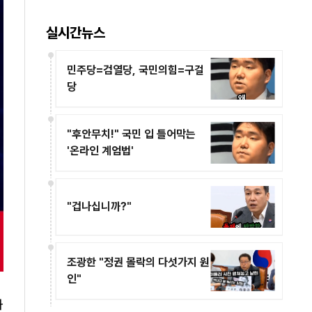
복 위촉·수당·법적 적정성까지 4
회 연속 검증
실시간뉴스
민주당=검열당, 국민의힘=구걸
당
"후안무치!" 국민 입 틀어막는
'온라인 계엄법'
"겁나십니까?"
조광한 "정권 몰락의 다섯가지 원
인"
과