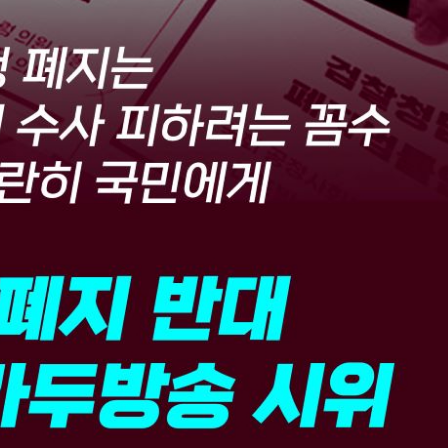
[사설] 법의 엄정함 속에서도 인간
민의힘=구걸당
한 예우는 지켜져야 한다