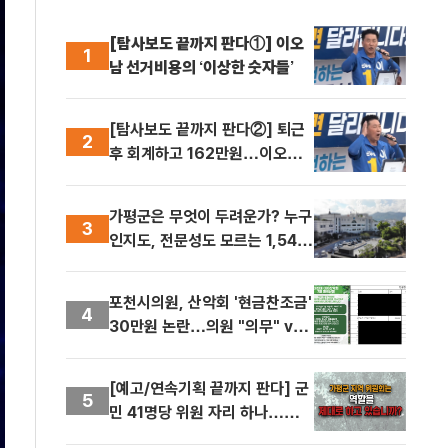
[탐사보도 끝까지 판다①] 이오
1
남 선거비용의 ‘이상한 숫자들’
[탐사보도 끝까지 판다②] 퇴근
2
후 회계하고 162만원…이오남
캠프 회계책임자 수당 적정했나
가평군은 무엇이 두려운가? 누구
3
인지도, 전문성도 모르는 1,543
개 자리…이들이 군민을 대표할
자격 있는가
포천시의원, 산악회 '현금찬조금'
4
30만원 논란…의원 "의무" vs
사무국장 "자발적 찬조"
[예고/연속기획 끝까지 판다] 군
5
민 41명당 위원 자리 하나…가평
군 125개 위원회, 위원 선정·중