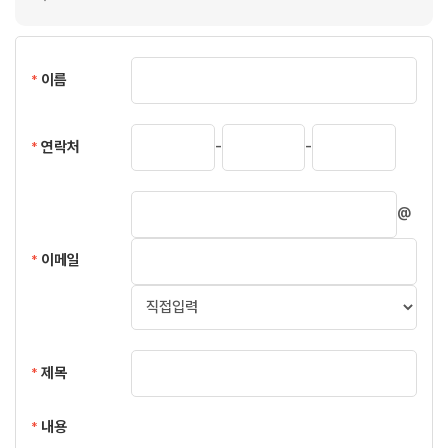
이름
*
-
-
연락처
*
@
이메일
*
제목
*
내용
*