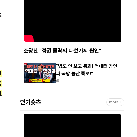
로
조광한 "정권 몰락의 다섯가지 원인"
"법도 안 보고 통과! 역대급 망언
실
과 국방 농단 폭로!"
을
니
인기숏츠
more +