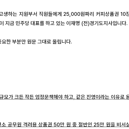
고생하는 지원부서 직원들에게 25,000원짜리 커피상품권 10
사람이 지금 민주당 대표를 하고 있는 이재명 (전)경기도지사입니다.
중요한 부분만 원문 그대로 올립니다.
국은 아닌데…” 포천
[르포/6·3 지방선거 현장을 가
신발 속 현금 500만
“허리 굽힌 만큼 표가 된다”
누비는 가평 기초의원 후보들
 규모가 크든 작든 엄정문책해야 하고, 같은 진영이라는 이유로 
‘얼음물 든 손, 전국을 누비다’… 
소 공무원 격려용 상품권 50만 원 중 절반인 25만 원을 비서