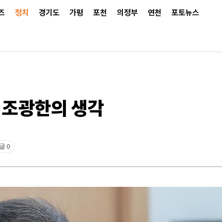
즈
정치
경기도
가평
포천
의정부
연천
포토뉴스
한 조광한의 생각
글 0