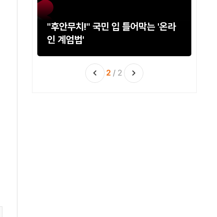
걸당
"후안무치!" 국민 입 틀어막는 '온라
민
인 계엄법'
2
/
2