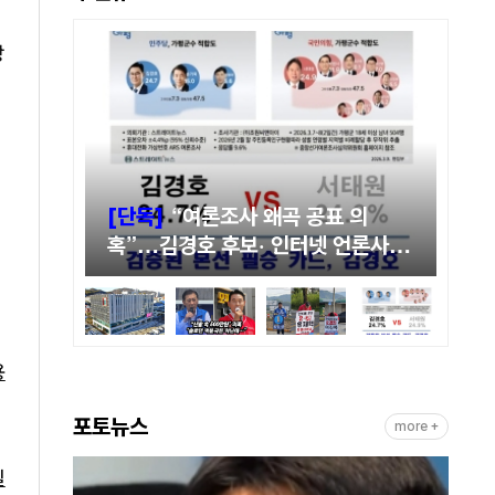
장
다]
[단독]
“여론조사 왜곡 공표 의
[
…산골
혹”…김경호 후보· 인터넷 언론사 고
재
의 하루
발, 선거법 위반 논란 확산
길
용
포토뉴스
more +
신천
실