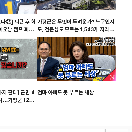
국민 입 틀어막는 '온라
민주당=검열당, 국민의힘=구
다②] 퇴근 후 회
가평군은 무엇이 두려운가? 누구인지
이오남 캠프 회계
도, 전문성도 모르는 1,543개 자리…
나
이들이 군민을 대표할 자격 있는가
지 판다] 군민 4
엄마 아빠도 못 부르는 세상
나…가평군 125개
중복 위촉·수당·법
 연속 검증