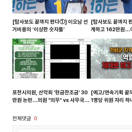
"후안무치!" 
[탐사보도 끝까지 판다①] 이오남 선
[탐사보도 끝까지 판
인 계엄법'
거비용의 ‘이상한 숫자들’
계하고 162만원…
책임자 수당 적정했
포천시의원, 산악회 '현금찬조금' 30
[예고/연속기획 끝까
만원 논란…의원 "의무" vs 사무국장
1명당 위원 자리 하
"자발적 찬조"
위원회, 위원 선정·
적 적정성까지 4회
전체댓글
0