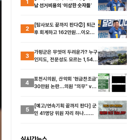
1
남 선거비용의 ‘이상한 숫자들’
[탐사보도 끝까지 판다②] 퇴근
2
후 회계하고 162만원…이오남
캠프 회계책임자 수당 적정했나
가평군은 무엇이 두려운가? 누구
3
인지도, 전문성도 모르는 1,543
개 자리…이들이 군민을 대표할
자격 있는가
포천시의원, 산악회 '현금찬조금'
4
30만원 논란…의원 "의무" vs
사무국장 "자발적 찬조"
[예고/연속기획 끝까지 판다] 군
5
민 41명당 위원 자리 하나…가평
군 125개 위원회, 위원 선정·중
복 위촉·수당·법적 적정성까지 4
회 연속 검증
실시간뉴스