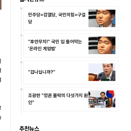
민주당=검열당, 국민의힘=구걸
당
"후안무치!" 국민 입 틀어막는
'온라인 계엄법'
몰
서
"겁나십니까?"
이
조광한 "정권 몰락의 다섯가지 원
인"
고
습
추천뉴스