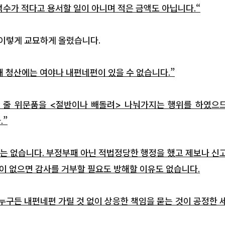
지자원봉사단, 기록적 폭염 속 온
수가 적다고 용서할 일이 아니며 적은 금액도 아닙니다.“
예방 총력
낮 기온이 35도를 넘나드는 날이 이어진 이번 여름
지자원봉사단의 폭염 대응은 예년과 조금 달랐다.
서 이렇게 교묘하게 올렸습니다.
찾아오기를 기다리는 대신 사람이 있는 곳으로 먼
였고, 단순히 얼음물을 건네는 데 그치지 않고 폭염
장 취약한 이들을 직접 찾아 안부를 묻기 시작했다. 봉
 청산에는 여야나 내편네편이 있을 수 없습니다.”
단 창립 40주년을 ...
 줄 위문품을 <절반이나 빼돌려> 나눠가지는 행위를 하였으
.”
군수 후보, 현직
… ‘재선 도전’ 본
는 없습니다. 부정부패 아닌 적법정당한 행정을 했고 제보나 신
못이 없으면 감사를 거부할 필요도 방해할 이유도 없습니다.
누구든 내편네편 가릴 것 없이 상응한 책임을 묻는 것이 공정한 