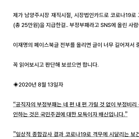
제가 남양주시장 재직시절, 시장법인카드로 코로나19로 
(총 25만원)을 지급한걸.. 부정부패라고 SNS에 올린 
이재명의 페이스북글 전부를 올리면 글이 너무 길어져서 
조직표만 고치는 포천시장, ‘공무원
“솔로인 박윤
꼭 읽어보시고 판단해 보셨으면 합니다.
출신 행정’의 한계다
정치권 흔든 ‘
원’ 의혹
◈2020년 8월 13일자
“공직자의 부정부패는 네 편 내 편 가릴 것 없이 부정비리
인하는 것은 국민주권에 대한 모독이자 배신입니다.”
”일상적 종합감사 결과 코로나19로 격무에 시달리는 보건