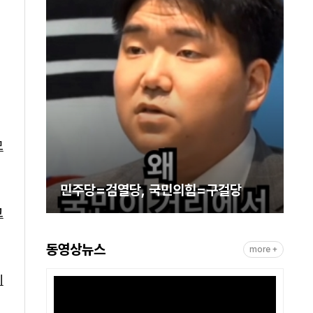
열질환
, 신천
 시민이
저 움직
에 가
사
므
민주당=검열당, 국민의힘=구걸당
고
동영상뉴스
more +
세