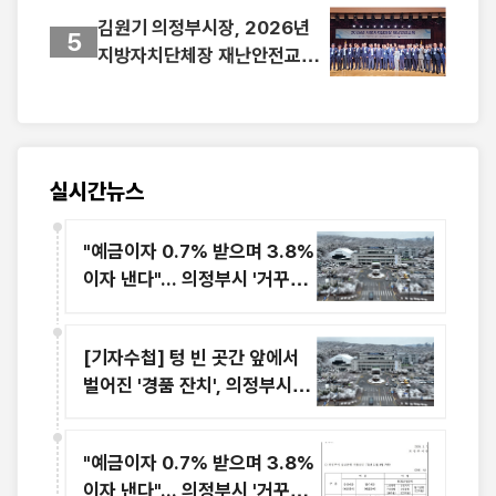
김원기 의정부시장, 2026년
5
지방자치단체장 재난안전교육
참석
실시간뉴스
"예금이자 0.7% 받으며 3.8%
이자 낸다"... 의정부시 '거꾸로
재테크'의 민낯
[기자수첩] 텅 빈 곳간 앞에서
벌어진 '경품 잔치', 의정부시장
의 리더십이 위태롭다
"예금이자 0.7% 받으며 3.8%
이자 낸다"... 의정부시 '거꾸로