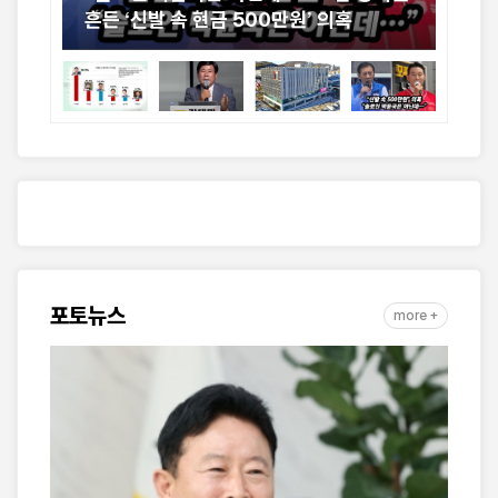
흔든 ‘신발 속 현금 500만원’ 의혹
굽
기
포토뉴스
more +