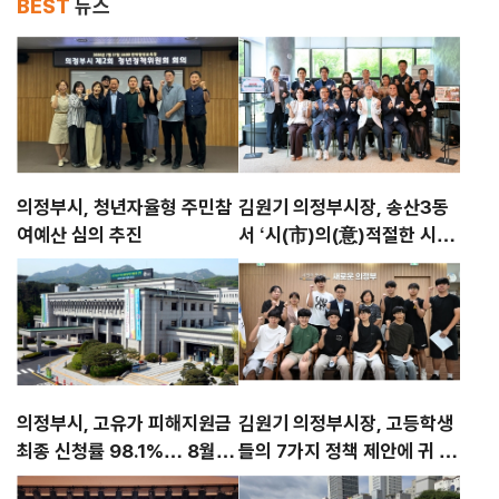
BEST
뉴스
의정부시, 청년자율형 주민참
김원기 의정부시장, 송산3동
여예산 심의 추진
서 ‘시(市)의(意)적절한 시시
콜콜’ 첫발
의정부시, 고유가 피해지원금
김원기 의정부시장, 고등학생
최종 신청률 98.1%… 8월 3
들의 7가지 정책 제안에 귀 기
1일까지 사용 당부
울이다