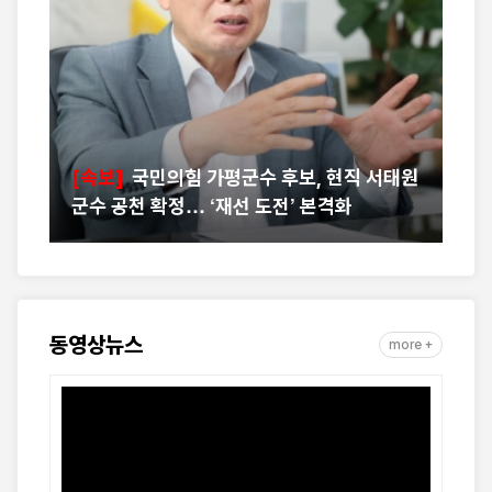
예
[속보]
국민의힘 가평군수 후보, 현직 서태원
군수 공천 확정… ‘재선 도전’ 본격화
"
동영상뉴스
more +