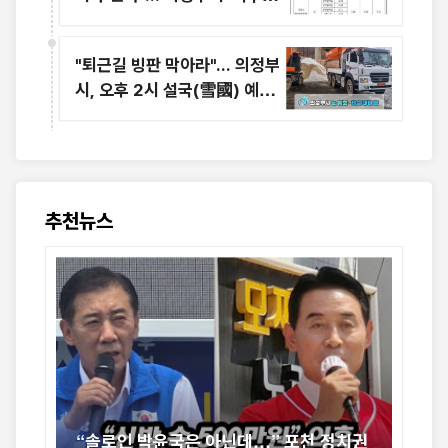
재테크'의 민낯
"퇴근길 빙판 막아라"... 의정부
시, 오후 2시 설국(雪國) 예보
에 '제설 총력전'
추천뉴스
신
“솔로인 박윤국은 아닌데…” 포천 정치권
[르