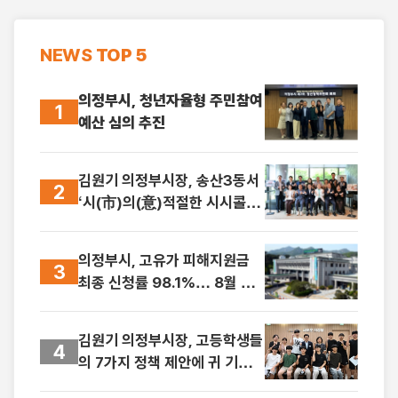
NEWS
TOP 5
의정부시, 청년자율형 주민참여
1
예산 심의 추진
김원기 의정부시장, 송산3동서
2
‘시(市)의(意)적절한 시시콜콜’
첫발
의정부시, 고유가 피해지원금
3
최종 신청률 98.1%… 8월 31
일까지 사용 당부
김원기 의정부시장, 고등학생들
4
의 7가지 정책 제안에 귀 기울
이다