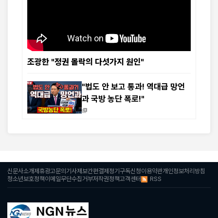
조광한 "정권 몰락의 다섯가지 원인"
"법도 안 보고 통과! 역대급 망언
과 국방 농단 폭로!"
신문사소개
제휴광고문의
기사제보
간편결제
정기구독신청
이용약관
개인정보처리방침
RSS
청소년보호정책
이메일무단수집거부
저작권정책
고객센터