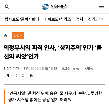
탐사보도/끝까지판다
기획보도/시리즈
정치
경기도
가
의정부
의정부시의 파격 인사, ‘성과주의’인가 ‘불
신의 씨앗’인가
양상현
기자
입력 2025.06.15 15:12
조회수 3,670
댓글 0
가
‘연공서열’ 깬 혁신 뒤에 숨은 ‘줄 세우기’ 논란…투명한
평가 시스템 없이는 공감 얻기 어려워