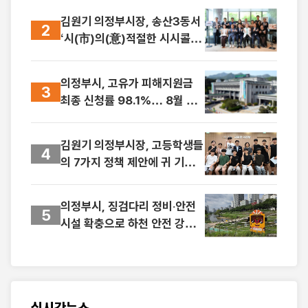
김원기 의정부시장, 송산3동서
2
‘시(市)의(意)적절한 시시콜콜’
첫발
의정부시, 고유가 피해지원금
3
최종 신청률 98.1%… 8월 31
일까지 사용 당부
김원기 의정부시장, 고등학생들
4
의 7가지 정책 제안에 귀 기울
이다
의정부시, 징검다리 정비‧안전
5
시설 확충으로 하천 안전 강화
나서