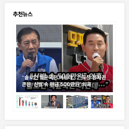
추천뉴스
신
“솔로인 박윤국은 아닌데…” 포천 정치권
[르
흔든 ‘신발 속 현금 500만원’ 의혹
굽
기