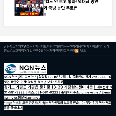
"법도 안 보고 통과! 역대급 망언
과 국방 농단 폭로!"
신문사소개
제휴광고문의
기사제보
간편결제
정기구독신청
이용약관
개인정보처리방침
RSS
청소년보호정책
이메일무단수집거부
저작권정책
고객센터
NGN 뉴스[경기북부 뉴스]
설립일 : 2019년 7월 3일.등록번호 :경기 아 52244 | 발
행인:정연수. 편집: 양상현. 청소년 보호: 조희경
경기도 가평군 가평읍 문화로 13-39 가평월드센터 4층
| 대표전화: 0
31-581-3222 | 팩스: 031-581-9222 | 홈페이지 주소:ngnnews.net/ E-mail
ngnnews58@daum.net
* ngn 뉴스의 모든 콘텐츠(기사)는 저작권법의 보호를 받습니다. 무단 전제 복사 배포
등을 금합니다.