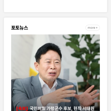
포토뉴스
more +
‘
사
낮 
원봉
를 
얼음
예
[속보]
국민의힘 가평군수 후보, 현직 서태원