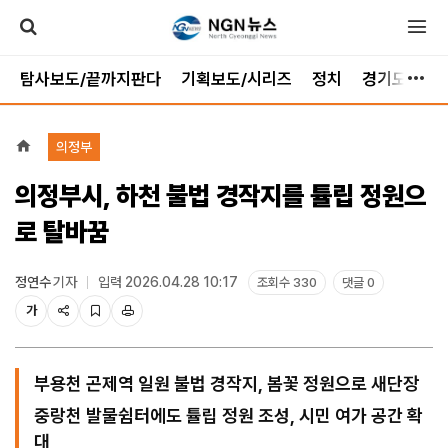
탐사보도/끝까지판다
기획보도/시리즈
정치
경기도
가
의정부
의정부시, 하천 불법 경작지를 튤립 정원으
로 탈바꿈
정연수
기자
입력 2026.04.28 10:17
조회수 330
댓글 0
가
부용천 곤제역 일원 불법 경작지, 봄꽃 정원으로 새단장
중랑천 발물쉼터에도 튤립 정원 조성, 시민 여가 공간 확
대