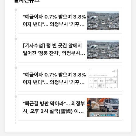
실시간뉴스
"예금이자 0.7% 받으며 3.8%
이자 낸다"... 의정부시 '거꾸로
재테크'의 민낯
[기자수첩] 텅 빈 곳간 앞에서
벌어진 '경품 잔치', 의정부시장
의 리더십이 위태롭다
"예금이자 0.7% 받으며 3.8%
이자 낸다"... 의정부시 '거꾸로
재테크'의 민낯
"퇴근길 빙판 막아라"... 의정부
시, 오후 2시 설국(雪國) 예보
에 '제설 총력전'