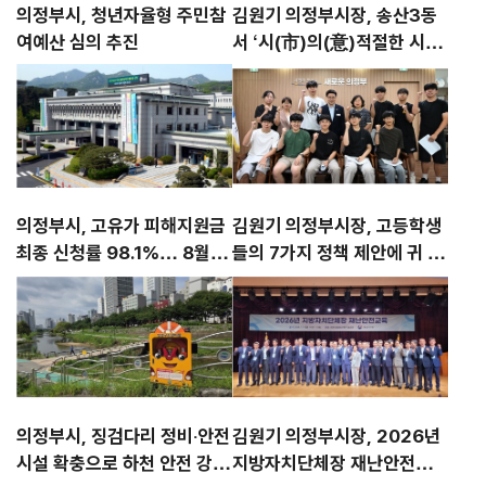
의정부시, 청년자율형 주민참
김원기 의정부시장, 송산3동
여예산 심의 추진
서 ‘시(市)의(意)적절한 시시
콜콜’ 첫발
의정부시, 고유가 피해지원금
김원기 의정부시장, 고등학생
최종 신청률 98.1%… 8월 3
들의 7가지 정책 제안에 귀 기
1일까지 사용 당부
울이다
의정부시, 징검다리 정비‧안전
김원기 의정부시장, 2026년
시설 확충으로 하천 안전 강화
지방자치단체장 재난안전교육