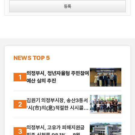
등록
NEWS
TOP 5
의정부시, 청년자율형 주민참여
1
예산 심의 추진
김원기 의정부시장, 송산3동서
2
‘시(市)의(意)적절한 시시콜콜’
첫발
의정부시, 고유가 피해지원금
3