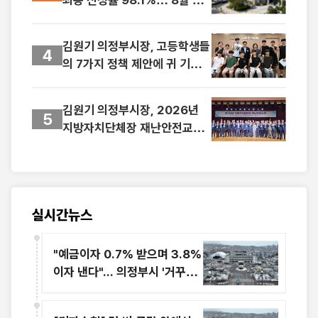
최종 신청률 98.1%… 8월 31
일까지 사용 당부
김원기 의정부시장, 고등학생들
4
의 7가지 정책 제안에 귀 기울
이다
김원기 의정부시장, 2026년
5
지방자치단체장 재난안전교육
참석
실시간뉴스
"예금이자 0.7% 받으며 3.8%
이자 낸다"... 의정부시 '거꾸로
재테크'의 민낯