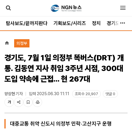
탐사보도/끝까지판다
기획보도/시리즈
정치
경기도
가
의정부
경기도, 7월 1일 의정부 똑버스(DRT) 개
통. 김동연 지사 취임 3주년 시점, 300대
도입 약속에 근접... 현 267대
양상현
기자
입력 2025.06.30 11:11
조회수 20,907
댓글 0
가
대중교통 취약 신도시 의정부 민락·고산지구 운행