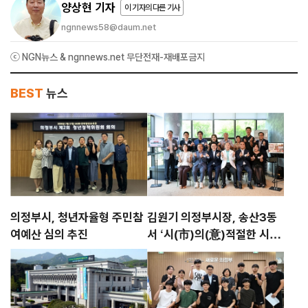
양상현 기자
이 기자의 다른 기사
ngnnews58@daum.net
ⓒ NGN뉴스 & ngnnews.net 무단전재-재배포금지
BEST
뉴스
의정부시, 청년자율형 주민참
김원기 의정부시장, 송산3동
여예산 심의 추진
서 ‘시(市)의(意)적절한 시시
콜콜’ 첫발