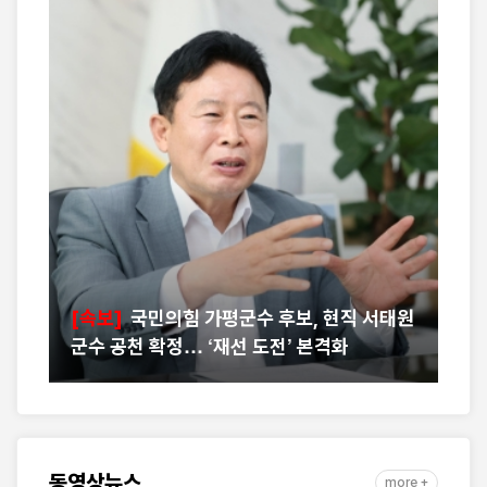
예
[속보]
국민의힘 가평군수 후보, 현직 서태원
군수 공천 확정… ‘재선 도전’ 본격화
"
동영상뉴스
more +