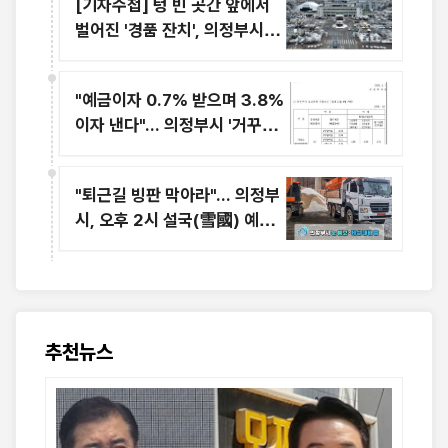
[기자수첩] 텅 빈 곳간 앞에서
벌어진 '경품 잔치', 의정부시장
의 리더십이 위태롭다
"예금이자 0.7% 받으며 3.8%
이자 낸다"... 의정부시 '거꾸로
재테크'의 민낯
"퇴근길 빙판 막아라"... 의정부
시, 오후 2시 설국(雪國) 예보
에 '제설 총력전'
추천뉴스