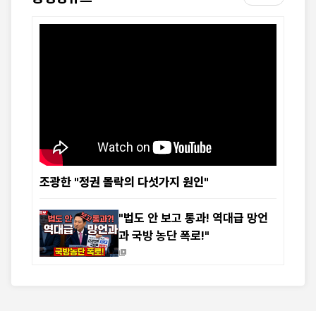
조광한 "정권 몰락의 다섯가지 원인"
"법도 안 보고 통과! 역대급 망언
과 국방 농단 폭로!"