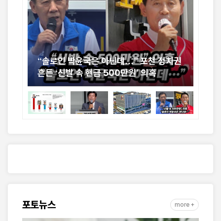
신
“솔로인 박윤국은 아닌데…” 포천 정치권
[르
흔든 ‘신발 속 현금 500만원’ 의혹
굽
기
포토뉴스
more +