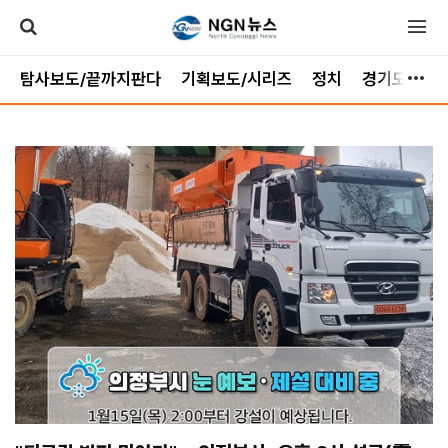
탐사보도/끝까지판다
기획보도/시리즈
정치
경기도
가