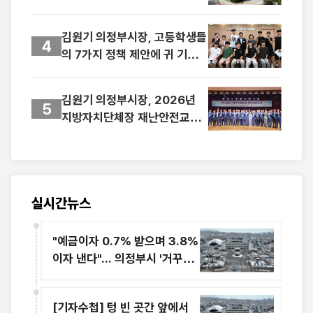
일까지 사용 당부
김원기 의정부시장, 고등학생들
4
의 7가지 정책 제안에 귀 기울
이다
김원기 의정부시장, 2026년
5
지방자치단체장 재난안전교육
참석
실시간뉴스
"예금이자 0.7% 받으며 3.8%
이자 낸다"... 의정부시 '거꾸로
재테크'의 민낯
[기자수첩] 텅 빈 곳간 앞에서