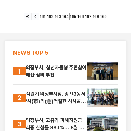
161
162
163
164
165
166
167
168
169
NEWS
TOP 5
의정부시, 청년자율형 주민참여
1
예산 심의 추진
김원기 의정부시장, 송산3동서
2
‘시(市)의(意)적절한 시시콜콜’
첫발
의정부시, 고유가 피해지원금
3
최종 신청률 98.1%… 8월 31