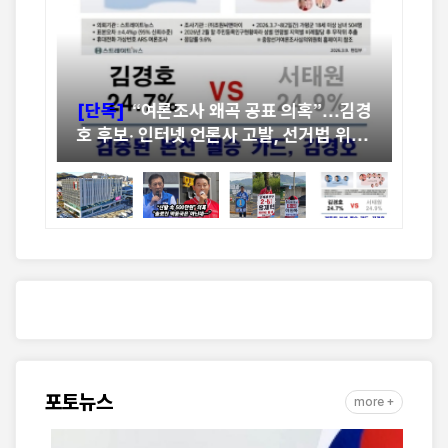
[단독]
“여론조사 왜곡 공표 의혹”…김경
[
가평
호 후보· 인터넷 언론사 고발, 선거법 위반
신청
논란 확산
다
포토뉴스
more +