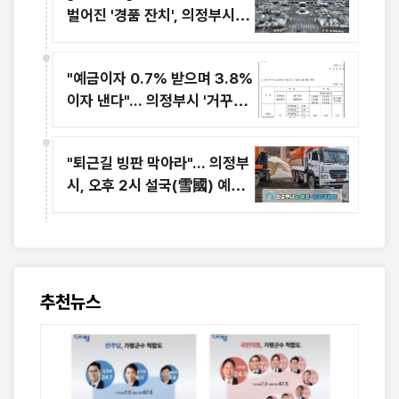
벌어진 '경품 잔치', 의정부시장
의 리더십이 위태롭다
"예금이자 0.7% 받으며 3.8%
이자 낸다"... 의정부시 '거꾸로
재테크'의 민낯
"퇴근길 빙판 막아라"... 의정부
시, 오후 2시 설국(雪國) 예보
에 '제설 총력전'
추천뉴스