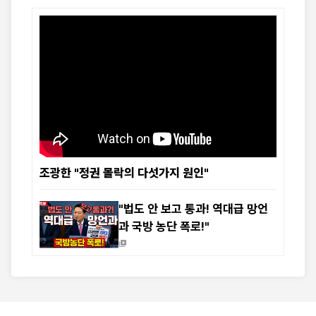
조광한 "정권 몰락의 다섯가지 원인"
"법도 안 보고 통과! 역대급 망언
과 국방 농단 폭로!"