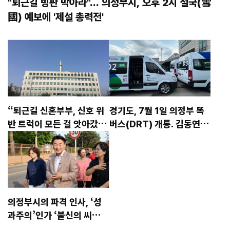
"퇴근길 빙판 막아라"... 의정부시, 오후 2시 설국(雪
國) 예보에 '제설 총력전'
“퇴근길 신혼부부, 신호 위
경기도, 7월 1일 의정부 똑
반 트럭이 모든 걸 앗아갔
버스(DRT) 개통. 김동연 지
다”
사 취임 3주년 시점, 300
대 도입 약속에 근접... 현 2
67대
의정부시의 파격 인사, ‘성
과주의’인가 ‘불신의 씨
앗’인가